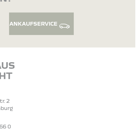
ANKAUFSERVICE
AUS
HT
r. 2
nburg
 66 0